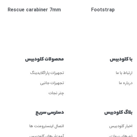
Rescue carabiner 7mm
Footstrap
با کلودبیس
محصولات کلودبیس
ارتباط با ما
تجهیزات پاراگلایدینگ
درباره ما
تجهیزات جانبی
چتر نجات
بلاگ کلودبیس
دسترسی سریع
اخبار کلودبیس
اتصال اینسترومنت ها
تورهای پروازی
آموزش‌های کلودبیس