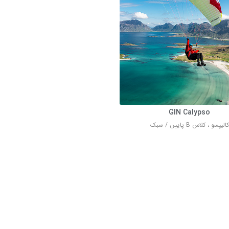
GIN Calypso
کالیپسو ، کلاس B پایین / سبک