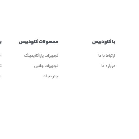
با کلودبیس
محصولات کلودبیس
ب
ارتباط با ما
تجهیزات پاراگلایدینگ
ا
درباره ما
تجهیزات جانبی
ت
چتر نجات
م